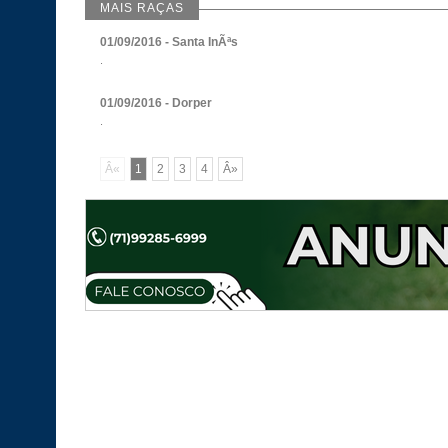
MAIS RAÇAS
01/09/2016 - Santa InÃªs
.
01/09/2016 - Dorper
.
Â«
1
2
3
4
Â»