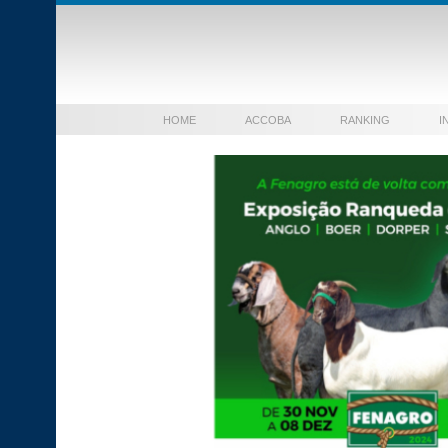
HOME
ACCOBA
RANKING
I