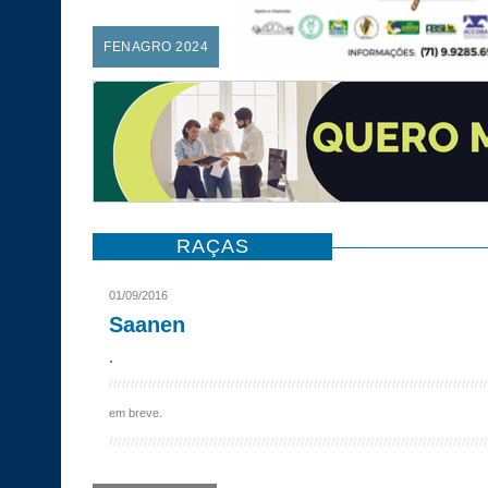
FENAGRO 2024
RAÇAS
01/09/2016
Saanen
.
em breve.